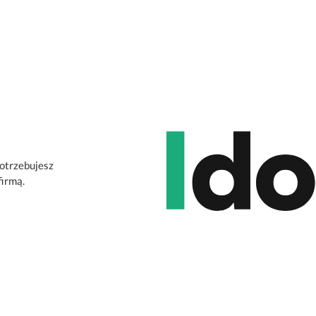
potrzebujesz
firmą.