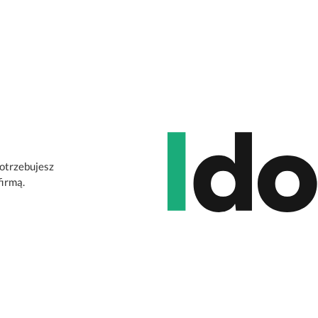
potrzebujesz
firmą.