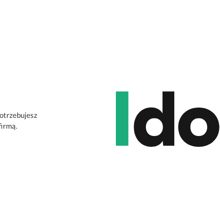
potrzebujesz
firmą.