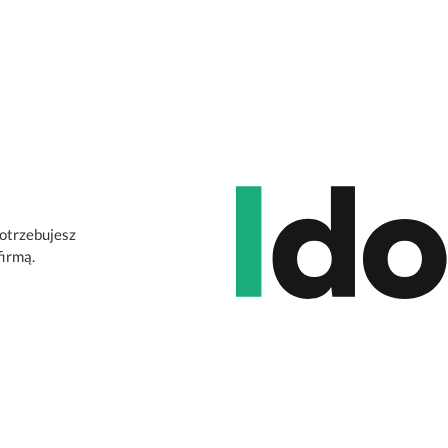
potrzebujesz
firmą.